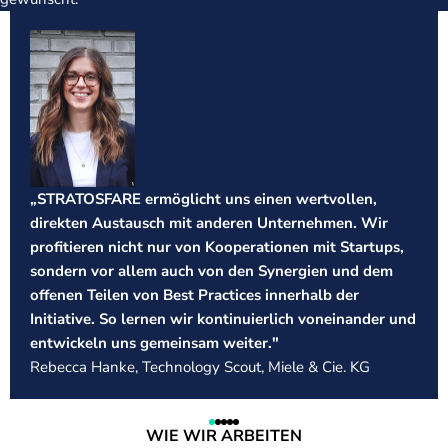
„STRATOSFARE ermöglicht uns einen wertvollen,
„
direkten Austausch mit anderen Unternehmen. Wir
n
profitieren nicht nur von Kooperationen mit Startups,
a
sondern vor allem auch von den Synergien und dem
E
offenen Teilen von Best Practices innerhalb der
d
Initiative. So lernen wir kontinuierlich voneinander und
b
entwickeln uns gemeinsam weiter."
e
Rebecca Hanke, Technology Scout, Miele & Cie. KG
K
WIE WIR ARBEITEN