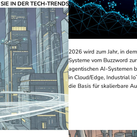
SIE IN DER TECH-TRENDS PREDICTION 2026 ERW
2026 wird zum Jahr, in de
Systeme
vom Buzzword zur
agentischen AI-Systemen bi
in
Cloud/Edge, Industrial I
die Basis für skalierbare A